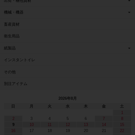
出荷・梱包資材
機械・機器
畜産資材
衛生用品
紙製品
インスタントイレ
その他
別注アイテム
2026年8月
日
月
火
水
木
金
土
1
2
3
4
5
6
7
8
9
10
11
12
13
14
15
16
17
18
19
20
21
22