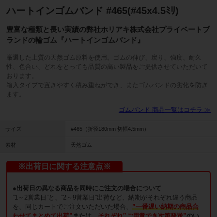
ハートインゴムバンド #465(#45x4.5ﾐﾘ)
豊富な種類と長い実績の弊社ホリアキ株式会社プライベートブ
ランドの輪ゴム『ハートインゴムバンド』
厳選した上質の天然ゴム原料を使用。ゴムの伸び、戻り、強度、耐久
性、色合い、どれをとっても品質の高い製品をご提供させていただいて
おります。
箱入タイプで置きやすく積み重ねができ、またゴムバンドの劣化を防ぎ
ます。
ゴムバンド 商品一覧はコチラ ≫
サイズ
#465（折径180mm 切幅4.5mm）
素材
天然ゴム
※出荷日に関する注意点※
●出荷日の異なる商品を同時にご注文の場合について
”1～2営業日”と、”2～9営業日”出荷など、納期がそれぞれ違う商品
を、同じカートでご注文いただいた場合、
”一番遅い納期の商品合
わせてまとめて出荷”
または、
それぞれ‟ご用意でき次第発送”
のい