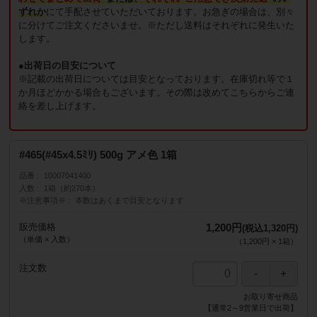
ずれか
にて手配させていただいております。お急ぎの場合は、別々
に分けてご注文くださいませ。※ただし送料はそれぞれに発生いた
します。
●出荷日の目安について
※記載の出荷日については目安となっております。在庫切れ等で１
か月ほどかかる場合もございます。その際は改めてこちらからご連
絡を差し上げます。
#465(#45x4.5ﾐﾘ) 500g アメ色 1箱
品番
10007041400
入数
1箱（約270本）
※注意事項※
本数はあくまで目安となります
販売価格
1,200円
(税込1,320円)
（単価 × 入数）
（
1,200円
×
1
箱
）
注文数
お取り寄せ商品
【通常2～9営業日で出荷】