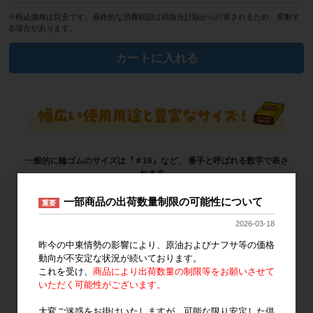
※税込価格は目安です。最終的な消費税額は税抜合計額から計算されるため、変動す
る場合があります。
カートに入れる
一般的に輪ゴムのサイズは『＃16』など、
番手と呼ばれる数字で表さ
れます。
ハートインゴムバンドは、
#8~#470番手までの豊富なサイズ展開！
一部商品の出荷数量制限の可能性について
重要
2026-03-18
昨今の中東情勢の影響により、原油およびナフサ等の価格
動向が不安定な状況が続いております。
これを受け、
商品により出荷数量の制限等をお願いさせて
いただく可能性がございます。
大変ご迷惑をお掛けいたしますが、可能な限り安定した供