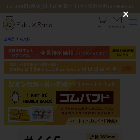
15,000円(税抜)以上のお買い上げで送料無料
(※一部例外有)
C
l
o
カート
お問い合わせ
s
e
全商品
結束類