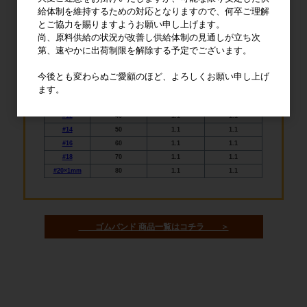
給体制を維持するための対応となりますので、何卒ご理解
とご協力を賜りますようお願い申し上げます。
尚、原料供給の状況が改善し供給体制の見通しが立ち次
第、速やかに出荷制限を解除する予定でございます。
標準番手
規格番手
今後とも変わらぬご愛顧のほど、よろしくお願い申し上げ
ます。
※番手をクリックすると商品ページへアクセスできます
番手
折径（mm）
切幅（mm）
厚み（mm）
#12
40
1.1
1.1
#14
50
1.1
1.1
#16
60
1.1
1.1
#18
70
1.1
1.1
#20×1mm
80
1.1
1.1
ゴムバンド 商品一覧はコチラ ＞