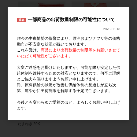
一部商品の出荷数量制限の可能性について
重要
2026-03-18
昨今の中東情勢の影響により、原油およびナフサ等の価格
動向が不安定な状況が続いております。
これを受け、
商品により出荷数量の制限等をお願いさせて
ラップイン モノフィラネッ
ラップイン メリヤスネット
いただく可能性がございます。
ト 2K 北海道産たまねぎ
20K 赤 取手付
大変ご迷惑をお掛けいたしますが、可能な限り安定した供
給体制を維持するための対応となりますので、何卒ご理解
とご協力を賜りますようお願い申し上げます。
尚、原料供給の状況が改善し供給体制の見通しが立ち次
第、速やかに出荷制限を解除する予定でございます。
今後とも変わらぬご愛顧のほど、よろしくお願い申し上げ
ます。
ラップイン メリヤス北海道
たまねぎ 20K