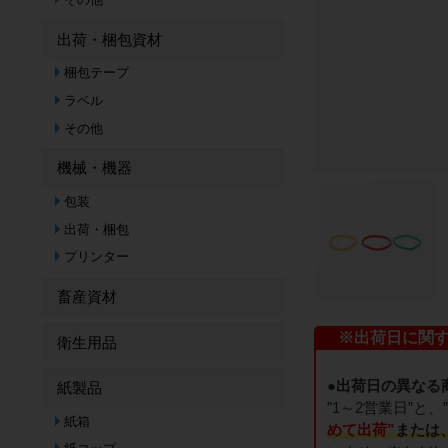
出荷・梱包資材
梱包テープ
ラベル
その他
機械・機器
包装
出荷・梱包
プリンター
畜産資材
※出荷日に関
衛生用品
●出荷日の異なる
紙製品
”1～2営業日”
紙箱
めて出荷”
または