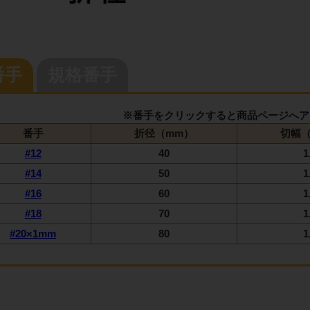
番手
規格番手
※番手をクリックすると商品ページへア
番手
折径（mm）
切幅（
#12
40
1
#14
50
1
#16
60
1
#18
70
1
#20×1mm
80
1