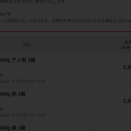
送料はそれぞれに発生いたします。
ついて
いては目安となっております。在庫切れ等で１か月ほどかかる場合もござい
販
内訳
（単価 
) 500g アメ色 1箱
1,
0本）
数はあくまで目安となります
 500g 赤 1箱
1,
0本）
数はあくまで目安となります
 500g 緑 1箱