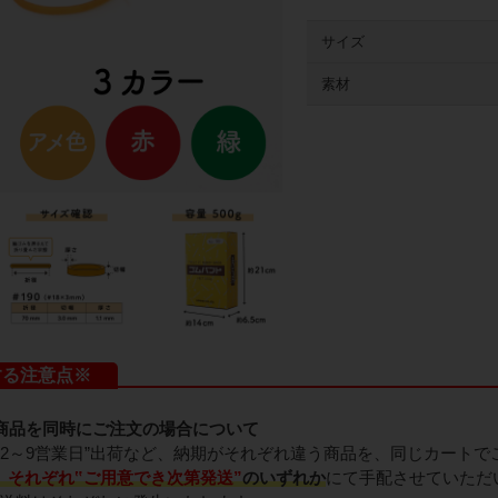
サイズ
素材
する注意点※
商品を同時にご注文の場合について
と、”2～9営業日”出荷など、納期がそれぞれ違う商品を、同じカート
、
それぞれ‟ご用意でき次第発送”
のいずれか
にて手配させていただ