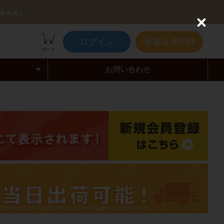
例外有)
C
l
ログイン
新規会員登録
o
カート
s
e
お問い合わせ