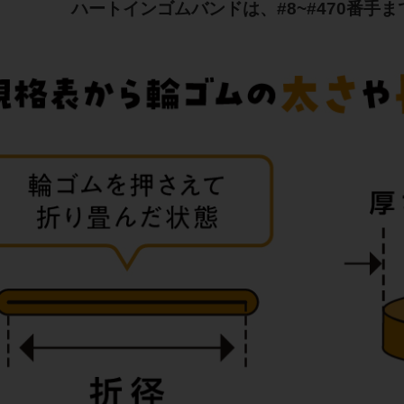
ハートインゴムバンドは、
#8~#470番