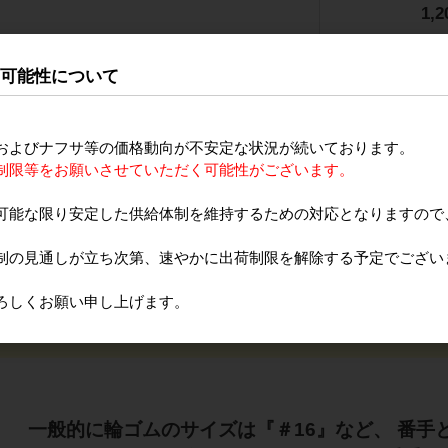
1,
0本）
数はあくまで目安となります
の可能性について
。最終的な消費税額は税抜合計額から計算されるため、変動する場合があり
およびナフサ等の価格動向が不安定な状況が続いております。
制限等をお願いさせていただく可能性がございます。
可能な限り安定した供給体制を維持するための対応となりますので
制の見通しが立ち次第、速やかに出荷制限を解除する予定でござい
ろしくお願い申し上げます。
一般的に輪ゴムのサイズは『＃16』など、
番手