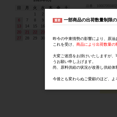
品番
10007055902
日
月
火
水
木
金
土
入数
1箱（約107
1
2
3
4
5
※注意事項※
本
一部商品の出荷数量制限
6
7
8
9
10
11
12
重要
13
14
15
16
17
18
19
※税込価格は目安です
20
21
22
23
24
25
26
27
28
29
30
昨今の中東情勢の影響により、原油
これを受け、
商品により出荷数量の
大変ご迷惑をお掛けいたしますが、
うお願い申し上げます。
尚、原料供給の状況が改善し供給体
今後とも変わらぬご愛顧のほど、よ