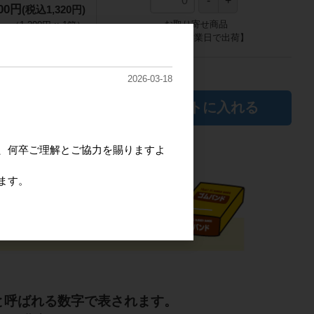
200円
(税込1,320円)
お取り寄せ商品
（
1,200円
×
1
箱
）
【通常2～9営業日で出荷】
ます。
2026-03-18
カートに入れる
、何卒ご理解とご協力を賜りますよ
ます。
と呼ばれる数字で表されます。