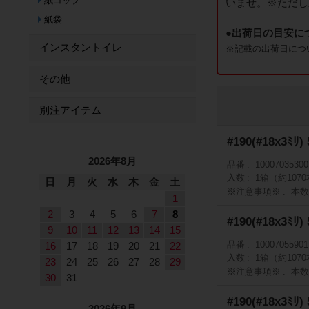
紙コップ
いませ。※ただし
紙袋
●出荷日の目安に
インスタントイレ
※記載の出荷日につ
その他
別注アイテム
#190(#18x3ﾐﾘ
2026年8月
品番
10007035300
入数
1箱（約107
日
月
火
水
木
金
土
※注意事項※
本
1
2
3
4
5
6
7
8
#190(#18x3ﾐﾘ)
9
10
11
12
13
14
15
品番
10007055901
16
17
18
19
20
21
22
入数
1箱（約107
23
24
25
26
27
28
29
※注意事項※
本
30
31
#190(#18x3ﾐﾘ)
2026年9月