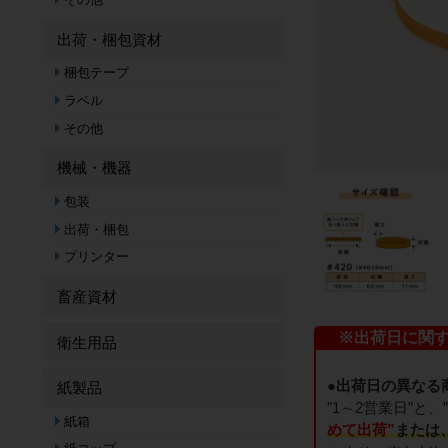
出荷・梱包資材
梱包テープ
ラベル
その他
機械・機器
包装
出荷・梱包
プリンター
畜産資材
※出荷日に関
衛生用品
●出荷日の異なる
紙製品
”1～2営業日”
紙箱
めて出荷”
または