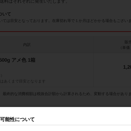
送料はそれぞれに発生いたします。
ついて
いては目安となっております。在庫切れ等で１か月ほどかかる場合もござい
販
内訳
（単価 
) 500g アメ色 1箱
1,
本）
数はあくまで目安となります
。最終的な消費税額は税抜合計額から計算されるため、変動する場合があり
の可能性について