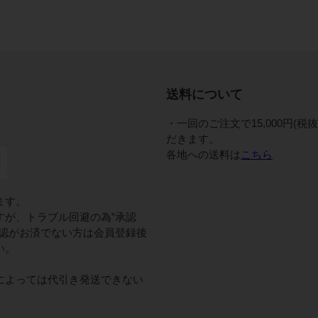
送料について
・一回のご注文で15,000円(
だきます。
各地への送料は
こちら
ます。
すが、トラブル回避の為‟承認
承認がお済でない方は会員登録後
い。
によっては代引き発送できない