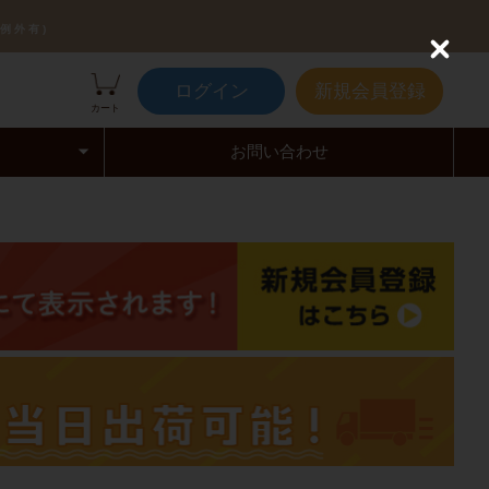
例外有)
C
l
ログイン
新規会員登録
o
カート
s
e
お問い合わせ