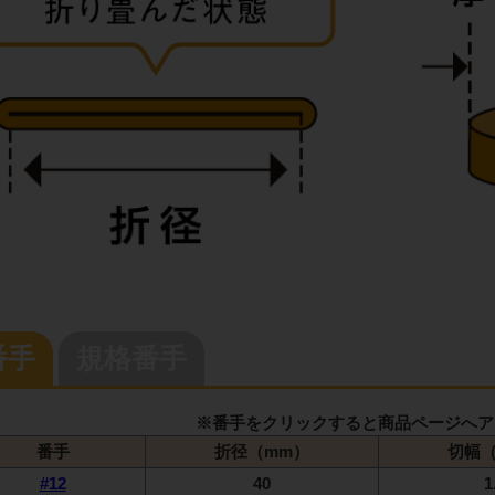
番手
規格番手
※番手をクリックすると商品ページへア
番手
折径（mm）
切幅（
#12
40
1