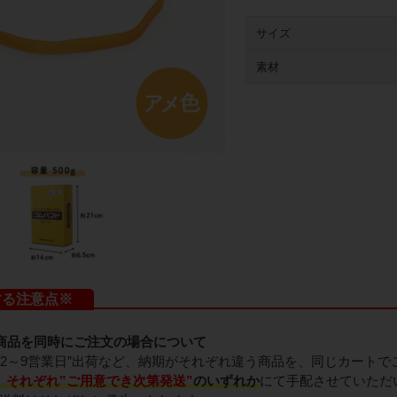
サイズ
素材
する注意点※
商品を同時にご注文の場合について
と、”2～9営業日”出荷など、納期がそれぞれ違う商品を、同じカート
、
それぞれ‟ご用意でき次第発送”
のいずれか
にて手配させていただ