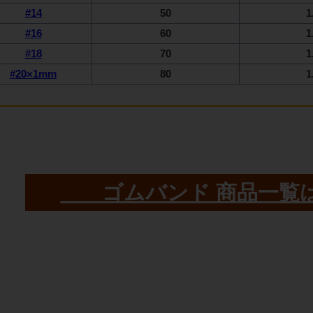
#14
50
1
#16
60
1
#18
70
1
#20×1mm
80
1
ゴムバンド 商品一覧