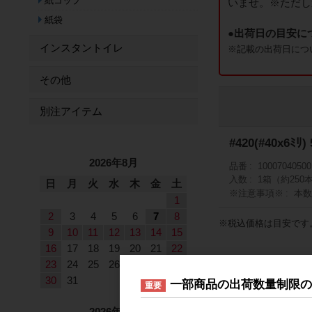
紙コップ
いませ。※ただし
紙袋
●出荷日の目安に
インスタントイレ
※記載の出荷日につ
その他
別注アイテム
#420(#40x6ﾐﾘ
2026年8月
品番
10007040500
入数
1箱（約250
日
月
火
水
木
金
土
※注意事項※
本
1
2
3
4
5
6
7
8
※税込価格は目安です
9
10
11
12
13
14
15
16
17
18
19
20
21
22
23
24
25
26
27
28
29
30
31
一部商品の出荷数量制限
重要
2026年9月