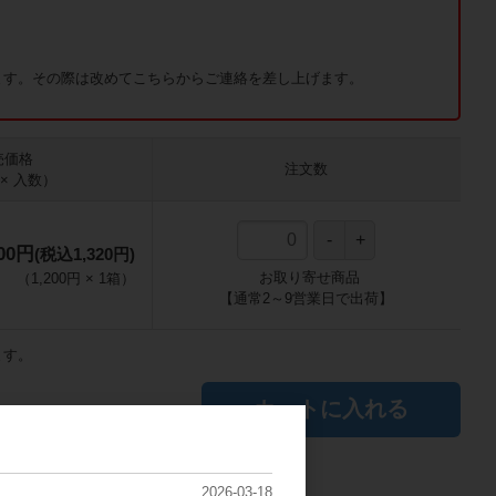
ます。その際は改めてこちらからご連絡を差し上げます。
売価格
注文数
× 入数）
200円
(税込1,320円)
お取り寄せ商品
（
1,200円
×
1
箱
）
【通常2～9営業日で出荷】
ます。
カートに入れる
2026-03-18