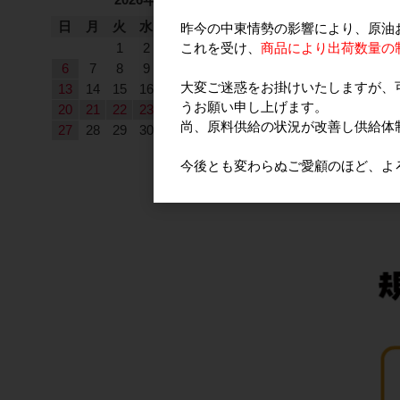
日
月
火
水
木
金
土
昨今の中東情勢の影響により、原油
これを受け、
商品により出荷数量の
1
2
3
4
5
6
7
8
9
10
11
12
大変ご迷惑をお掛けいたしますが、
13
14
15
16
17
18
19
うお願い申し上げます。
20
21
22
23
24
25
26
尚、原料供給の状況が改善し供給体
27
28
29
30
今後とも変わらぬご愛顧のほど、よ