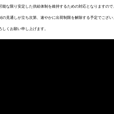
可能な限り安定した供給体制を維持するための対応となりますので
制の見通しが立ち次第、速やかに出荷制限を解除する予定でござい
下記ガスを清浄空気で10倍希釈した臭気ガスを袋内に封入して試験 臭気ガスの臭気指数相当値は38
臭気混合ガス：アンモニア 30ppm,メチルメルカプタン 8ppm,酢酸 50ppm,硫化水素 4ppm,インドール3ppm
グラフは、地方独立行政法人大阪産業技術研究所 令和2年度簡易受託研究報告書 阪技術研顧客サ第2-00063号を基に作成
ろしくお願い申し上げます。