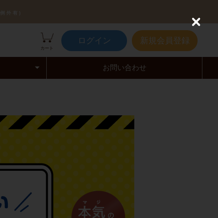
例外有)
C
l
ログイン
新規会員登録
o
カート
s
e
お問い合わせ