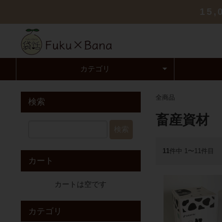
15
カテゴリ
全商品
検索
畜産資材
検索
11
件中 1〜11件目
カート
カートは空です
カテゴリ