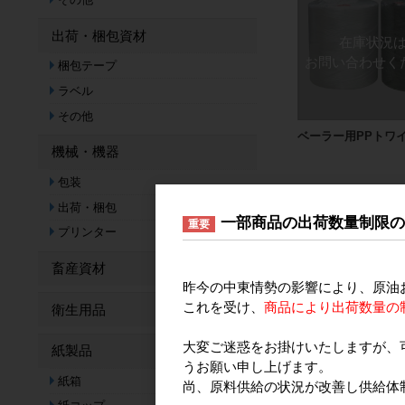
出荷・梱包資材
梱包テープ
ラベル
その他
ベーラー用PPトワ
機械・機器
包装
出荷・梱包
一部商品の出荷数量制限
重要
プリンター
畜産資材
昨今の中東情勢の影響により、原油
これを受け、
商品により出荷数量の
衛生用品
大変ご迷惑をお掛けいたしますが、
紙製品
うお願い申し上げます。
紙箱
尚、原料供給の状況が改善し供給体