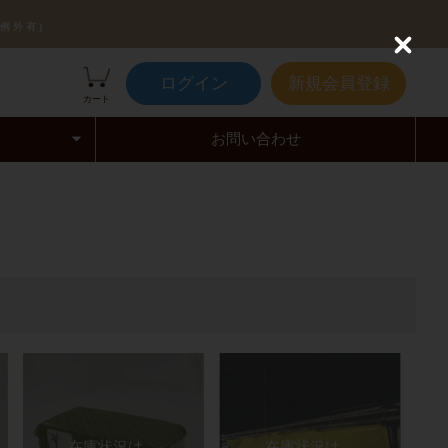
例外有)
C
l
ログイン
新規会員登録
o
カート
s
e
お問い合わせ