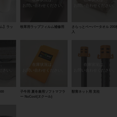
ム】ラッ
牧草用ラップフィルム補修用
さらっとペーパータオル 200
入
00
子牛用 夏冬兼用ソフトマフラ
獣害ネット用 支柱
ー NuCool(ヌクール)