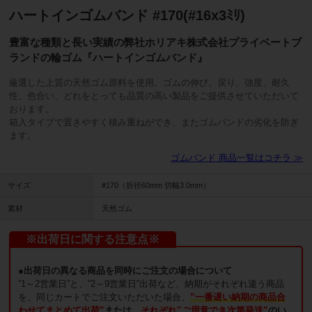
ハートインゴムバンド #170(#16x3ﾐﾘ)
豊富な種類と長い実績の弊社ホリアキ株式会社プライベートブ
ランドの輪ゴム『ハートインゴムバンド』
厳選した上質の天然ゴム原料を使用。ゴムの伸び、戻り、強度、耐久
性、色合い、どれをとっても品質の高い製品をご提供させていただいて
おります。
箱入タイプで置きやすく積み重ねができ、またゴムバンドの劣化を防ぎ
ます。
ゴムバンド 商品一覧はコチラ ≫
サイズ
#170（折径60mm 切幅3.0mm）
素材
天然ゴム
※出荷日に関する注意点※
●出荷日の異なる商品を同時にご注文の場合について
”1～2営業日”と、”2～9営業日”出荷など、納期がそれぞれ違う商品
を、同じカートでご注文いただいた場合、
”一番遅い納期の商品合
わせてまとめて出荷”
または、
それぞれ‟ご用意でき次第発送”
のい