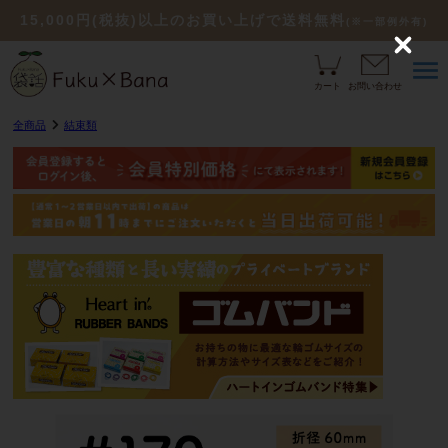
15,000円(税抜)以上のお買い上げで送料無料
(※一部例外有)
C
l
o
カート
お問い合わせ
s
e
全商品
結束類