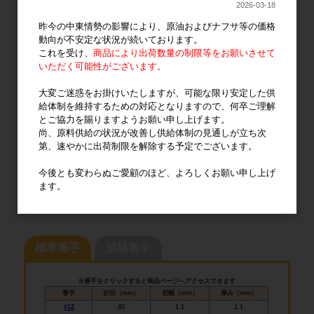
2026-03-18
昨今の中東情勢の影響により、原油およびナフサ等の価格
一般的に輪ゴムのサイズは『＃16』など、
番手と呼ばれる数字で表さ
動向が不安定な状況が続いております。
れます。
これを受け、
商品により出荷数量の制限等をお願いさせて
ハートインゴムバンドは、
#8~#470番手までの豊富なサイズ展開！
いただく可能性がございます。
大変ご迷惑をお掛けいたしますが、可能な限り安定した供
給体制を維持するための対応となりますので、何卒ご理解
とご協力を賜りますようお願い申し上げます。
尚、原料供給の状況が改善し供給体制の見通しが立ち次
第、速やかに出荷制限を解除する予定でございます。
今後とも変わらぬご愛顧のほど、よろしくお願い申し上げ
ます。
標準番手
規格番手
※番手をクリックすると商品ページへアクセスできます
番手
折径（mm）
切幅（mm）
厚み（mm）
#12
40
1.1
1.1