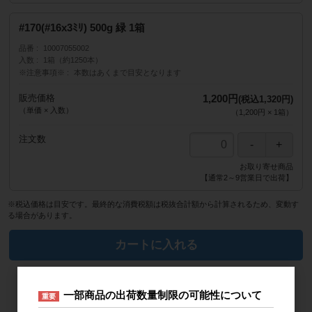
#170(#16x3ﾐﾘ) 500g 緑 1箱
品番
10007055002
入数
1箱（約1250本）
※注意事項※
本数はあくまで目安となります
販売価格
1,200円
(税込1,320円)
（単価 × 入数）
（
1,200円
×
1
箱
）
注文数
お取り寄せ商品
【通常2～9営業日で出荷】
※税込価格は目安です。最終的な消費税額は税抜合計額から計算されるため、変動す
る場合があります。
カートに入れる
一部商品の出荷数量制限の可能性について
重要