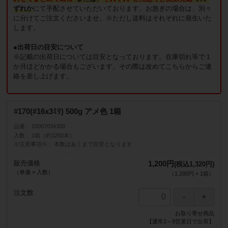
ずれか
にて手配させていただいております。お急ぎの場合は、別々
に分けてご注文くださいませ。※ただし送料はそれぞれに発生いた
します。
●出荷日の目安について
※記載の出荷日については目安となっております。在庫切れ等で１
か月ほどかかる場合もございます。その際は改めてこちらからご連
絡を差し上げます。
#170(#16x3ﾐﾘ) 500g アメ色 1箱
品番
10007034300
入数
1箱（約1250本）
※注意事項※
本数はあくまで目安となります
販売価格
1,200円
(税込1,320円)
（単価 × 入数）
（
1,200円
×
1
箱
）
注文数
お取り寄せ商品
【通常2～9営業日で出荷】